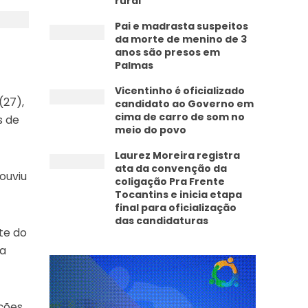
rural
Pai e madrasta suspeitos
da morte de menino de 3
anos são presos em
Palmas
Vicentinho é oficializado
(27),
candidato ao Governo em
cima de carro de som no
s de
meio do povo
Laurez Moreira registra
ata da convenção da
ouviu
coligação Pra Frente
Tocantins e inicia etapa
final para oficialização
das candidaturas
te do
ma
ções