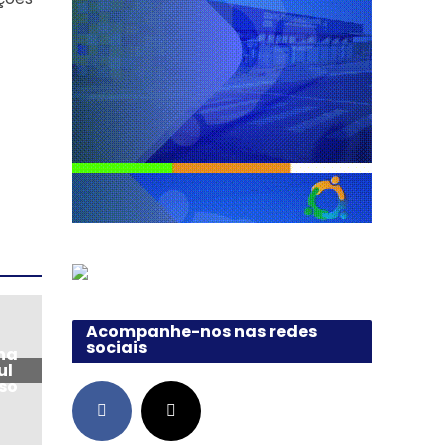
Acompanhe-nos nas redes
sociais
na
ul
so