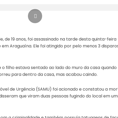
 de 19 anos, foi assassinado na tarde desta quinta-feira 
te em Araguaína. Ele foi atingido por pelo menos 3 disparo
o filho estava sentado ao lado do muro da casa quando 
correu para dentro da casa, mas acabou caindo.
óvel de Urgência (SAMU) foi acionado e constatou a mor
disseram que viram duas pessoas fugindo do local em u
com a criminalidade e também possuía tatuagens de fac