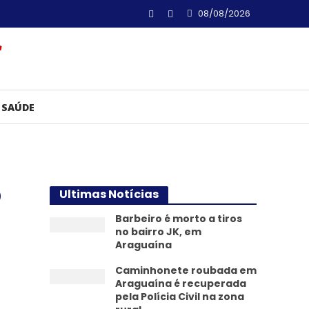
08/08/2026
SAÚDE
o
Ultimas Notícias
Barbeiro é morto a tiros
no bairro JK, em
Araguaína
Caminhonete roubada em
Araguaína é recuperada
pela Polícia Civil na zona