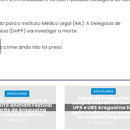
 para o Instituto Médico Legal (IML). A Delegacia de
soa (DHPP) vai investigar a morte.
 crime ainda não foi preso.
ARAGUAINA
ARAGUAINA
Saúde de Araguaína
, sertanejo, DJs, K-
adapta atendimentos 
forró animam Festival
UPA e UBS Araguaína S
erão de Araguaína
após mudança no aces
te final de semana
ao Hospital Regional
24/07/2026
14/07/2026