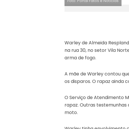
Foto: Portal Fatos e Notícias
Warley de Almeida Resplande,
na rua 30, no setor Vila Nor
arma de fogo.
A mãe de Warley contou que 
os disparos. O rapaz ainda 
O Serviço de Atendimento M
rapaz. Outras testemunhas 
moto.
Warley tinha envolvimento 