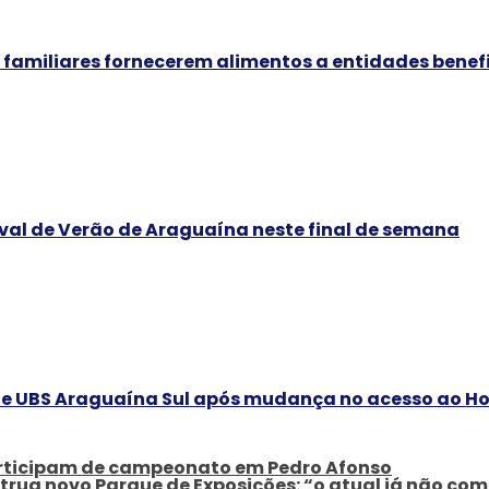
familiares fornecerem alimentos a entidades benef
ival de Verão de Araguaína neste final de semana
 UBS Araguaína Sul após mudança no acesso ao Ho
participam de campeonato em Pedro Afonso
rua novo Parque de Exposições: “o atual já não comp