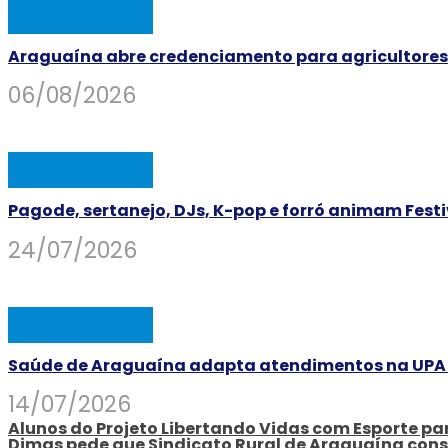
ARAGUAINA
Araguaína abre credenciamento para agricultores 
06/08/2026
ARAGUAINA
Pagode, sertanejo, DJs, K-pop e forró animam Fest
24/07/2026
ARAGUAINA
Saúde de Araguaína adapta atendimentos na UPA e
14/07/2026
Alunos do Projeto Libertando Vidas com Esporte 
Dimas pede que Sindicato Rural de Araguaína const