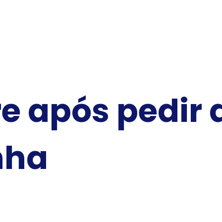
 após pedir 
nha