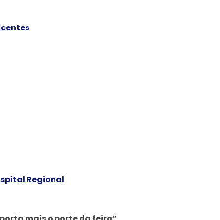
icentes
spital Regional
orta mais o porte da feira”