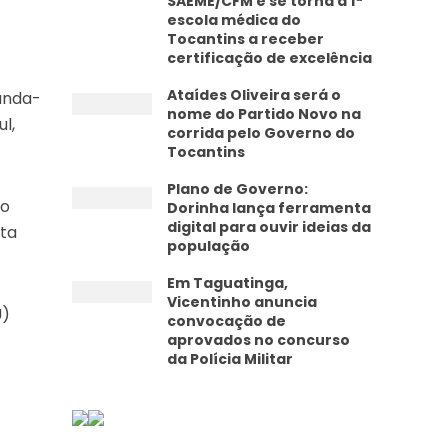
SAEME/CFM e se torna a 1ª
escola médica do
Tocantins a receber
certificação de excelência
Ataídes Oliveira será o
gunda-
nome do Partido Novo na
l,
corrida pelo Governo do
Tocantins
Plano de Governo:
ão
Dorinha lança ferramenta
digital para ouvir ideias da
sta
população
Em Taguatinga,
Vicentinho anuncia
U)
convocação de
aprovados no concurso
da Polícia Militar