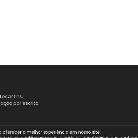
Tocantins.
ação por escrito.
 oferecer a melhor experiência em nosso site.
bre quais cookies estamos usando ou desativá-los nas
configu