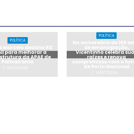
POLÍTICA
POLÍTICA
No aniversário de 165 a
 Marcelo destina R$
de emancipação,
il para melhorar a
Vicentinho celebra su
estrutura da APAE de
raízes e renova
Palmeirante
compromisso com o fut
de Porto Nacional
14/07/2026
14/07/2026