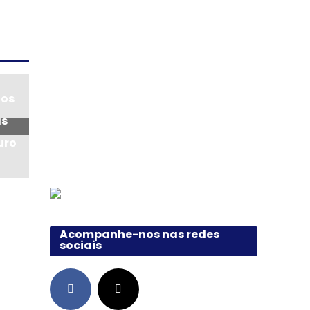
nos
as
uro
Acompanhe-nos nas redes
sociais