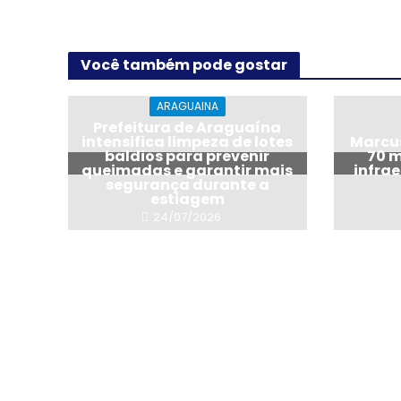
Você também pode gostar
ARAGUAINA
Prefeitura de Araguaína
intensifica limpeza de lotes
Marcus
baldios para prevenir
70 m
queimadas e garantir mais
infra
segurança durante a
estiagem
24/07/2026