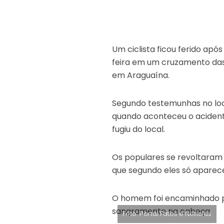
Um ciclista ficou ferido apó
feira em um cruzamento das 
em Araguaína.
Segundo testemunhas no loc
quando aconteceu o acidente
fugiu do local.
Os populares se revoltaram
que segundo eles só aparec
O homem foi encaminhado p
sangramento na cabeça.
Foto: Portal Fatos e Notícias