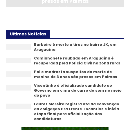
presos em Palmas
06/08/2026
Ultimas Notícias
Barbeiro é morto a tiros no bairro JK, em
Araguaína
Caminhonete roubada em Araguaína é
recuperada pela Polícia Civil na zona rural
Pai e madrasta suspeitos da morte de
menino de 3 anos são presos em Palmas
Vicentinho é oficializado candidato ao
Governo em cima de carro de som no meio
do povo
Laurez Moreira registra ata da convenção
da coligação Pra Frente Tocantins e inicia
etapa final para oficialização das
candidaturas