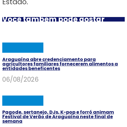
Estado.
Você também pode gostar
ARAGUAINA
Araguaína abre credenciamento para
agricultores familiares fornecerem alimentos a
entidades beneficentes
06/08/2026
ARAGUAINA
Pagode, sertanejo, DJs, K-pop e forró animam
Festival de Verão de Araguaína neste final de
semana