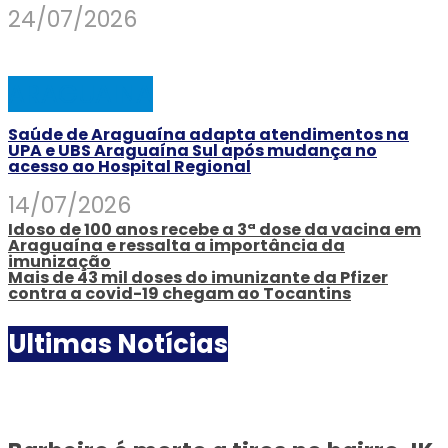
24/07/2026
ARAGUAINA
Saúde de Araguaína adapta atendimentos na
UPA e UBS Araguaína Sul após mudança no
acesso ao Hospital Regional
14/07/2026
Idoso de 100 anos recebe a 3ª dose da vacina em
Araguaína e ressalta a importância da
imunização
Mais de 43 mil doses do imunizante da Pfizer
contra a covid-19 chegam ao Tocantins
Ultimas Notícias