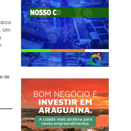
barco
s. Um
u
m
e de