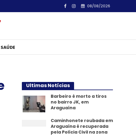
08/08/2026
SAÚDE
e
Ultimas Notícias
Barbeiro é morto a tiros
no bairro JK, em
Araguaína
Caminhonete roubada em
Araguaína é recuperada
pela Polícia Civil na zona