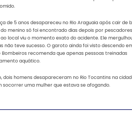
comido.
nça de 5 anos desapareceu no Rio Araguaia após cair de 
 do menino só foi encontrado dias depois por pescadore
o local viu o momento exato do acidente. Ele mergulho
s não teve sucesso. O garoto ainda foi visto descendo e
e Bombeiros recomenda que apenas pessoas treinadas
vamento aquático.
 dois homens desapareceram no Rio Tocantins na cidad
m socorrer uma mulher que estava se afogando.