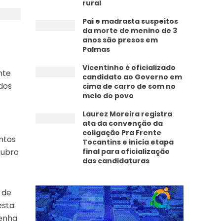
rural
Pai e madrasta suspeitos
da morte de menino de 3
anos são presos em
Palmas
Vicentinho é oficializado
nte
candidato ao Governo em
dos
cima de carro de som no
meio do povo
Laurez Moreira registra
ata da convenção da
coligação Pra Frente
ntos
Tocantins e inicia etapa
tubro
final para oficialização
das candidaturas
 de
esta
tenha