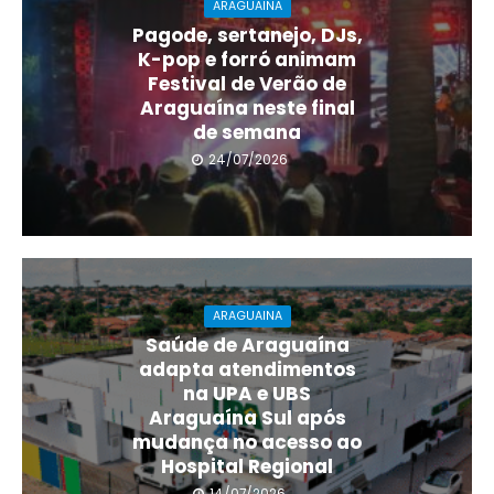
ARAGUAINA
Pagode, sertanejo, DJs,
K-pop e forró animam
Festival de Verão de
Araguaína neste final
de semana
24/07/2026
ARAGUAINA
Saúde de Araguaína
adapta atendimentos
na UPA e UBS
Araguaína Sul após
mudança no acesso ao
Hospital Regional
14/07/2026