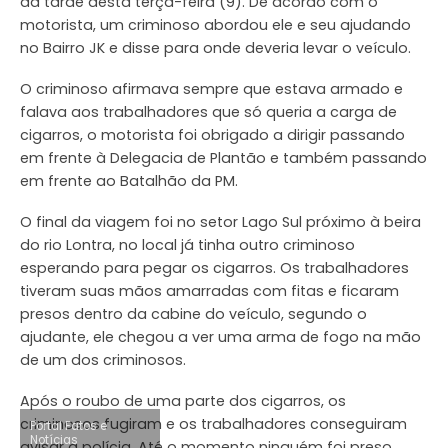
da tarde desta terça-feira (9). De acordo com o
motorista, um criminoso abordou ele e seu ajudando
no Bairro JK e disse para onde deveria levar o veículo.
O criminoso afirmava sempre que estava armado e
falava aos trabalhadores que só queria a carga de
cigarros, o motorista foi obrigado a dirigir passando
em frente à Delegacia de Plantão e também passando
em frente ao Batalhão da PM.
O final da viagem foi no setor Lago Sul próximo à beira
do rio Lontra, no local já tinha outro criminoso
esperando para pegar os cigarros. Os trabalhadores
tiveram suas mãos amarradas com fitas e ficaram
presos dentro da cabine do veículo, segundo o
ajudante, ele chegou a ver uma arma de fogo na mão
de um dos criminosos.
Após o roubo de uma parte dos cigarros, os
criminosos fugiram e os trabalhadores conseguiram
Portal Fatos e
Notícias
avisar a polícia. Até o momento ninguém foi preso.