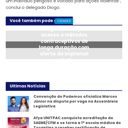
um indivíduo perigoso e voltado para ações violentas”,
conclui o delegado Diogo.
Você também pode gostar
CIDADES
Araguaína amplia
acesso a métodos
contraceptivos de
longa duração com
oferta do Implanon
gratuito
24/07/2026
Ultimas Notícias
Convenção do Podemos oficializa Marcos
Júnior na disputa por vaga na Assembleia
Legislativa
Afya UNITPAC conquista acreditação do
SAEME/CFM e se torna a 1ª escola médica do
Tocantins a receber certificação de