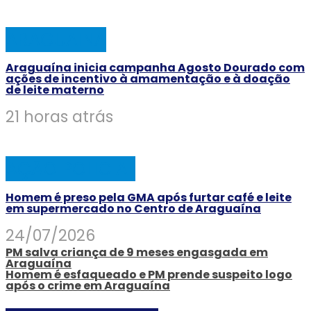
ARAGUAINA
Araguaína inicia campanha Agosto Dourado com
ações de incentivo à amamentação e à doação
de leite materno
21 horas atrás
AÇÃO POLICIAL
Homem é preso pela GMA após furtar café e leite
em supermercado no Centro de Araguaína
24/07/2026
PM salva criança de 9 meses engasgada em
Araguaína
Homem é esfaqueado e PM prende suspeito logo
após o crime em Araguaína