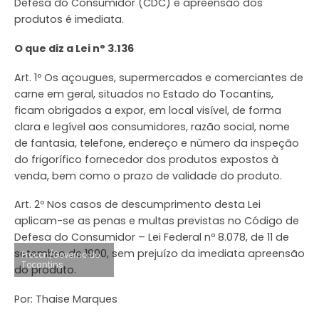
Defesa do Consumidor (CDC) e apreensão dos
produtos é imediata.
O que diz a Lei n° 3.136
Art. 1º Os açougues, supermercados e comerciantes de
carne em geral, situados no Estado do Tocantins,
ficam obrigados a expor, em local visível, de forma
clara e legível aos consumidores, razão social, nome
de fantasia, telefone, endereço e número da inspeção
do frigorífico fornecedor dos produtos expostos à
venda, bem como o prazo de validade do produto.
Art. 2º Nos casos de descumprimento desta Lei
aplicam-se as penas e multas previstas no Código de
Defesa do Consumidor – Lei Federal nº 8.078, de 11 de
setembro de 1990, sem prejuízo da imediata apreensão
Procon/Governo do
Tocantins
do produto.
Por: Thaise Marques